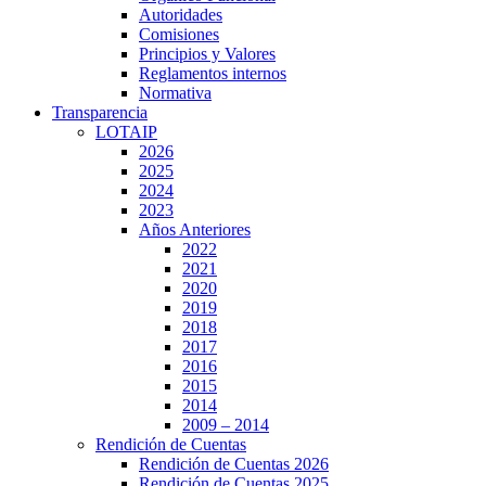
Autoridades
Comisiones
Principios y Valores
Reglamentos internos
Normativa
Transparencia
LOTAIP
2026
2025
2024
2023
Años Anteriores
2022
2021
2020
2019
2018
2017
2016
2015
2014
2009 – 2014
Rendición de Cuentas
Rendición de Cuentas 2026
Rendición de Cuentas 2025