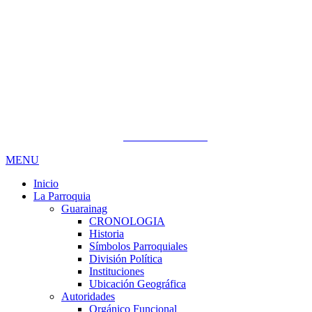
Direccion:
Parroquia Guarainag Centro Parroquial
Oficina:
07 2254041
email:
gadpg@hotmail.com
Copyright © 2019 - 2023.
ILION SYSTEMS
.
MENU
Inicio
La Parroquia
Guarainag
CRONOLOGIA
Historia
Símbolos Parroquiales
División Política
Instituciones
Ubicación Geográfica
Autoridades
Orgánico Funcional